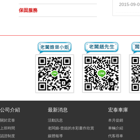
2015-09-0
保固服務
公司介紹
最新消息
宏泰車庫
關於宏泰
活動訊息
本月促銷
上班時間
老闆娘-曾姐的水彩畫作欣賞
車輛介紹
認證制度
媒體報導
代客尋車