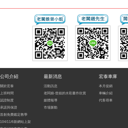
公司介紹
最新消息
宏泰車庫
關於宏泰
活動訊息
本月促銷
上班時間
老闆娘-曾姐的水彩畫作欣賞
車輛介紹
認證制度
媒體報導
代客尋車
承諾與保證
市場脈動
首創免費鑑定教學
104/11/6新網站上架