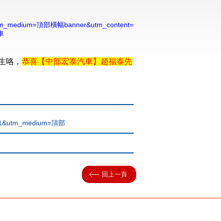
&utm_medium=頂部橫幅banner&utm_content=
車
生咯，
恭喜【
中部
宏泰汽車】趙福泰先
891&utm_medium=頂部