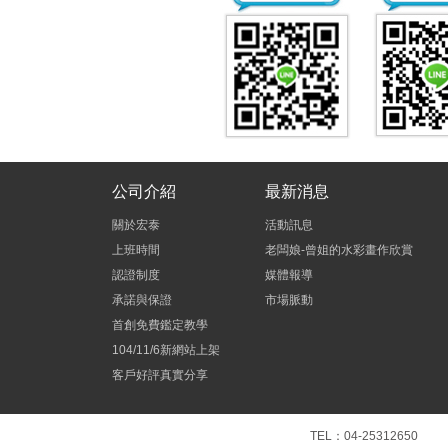
公司介紹
最新消息
關於宏泰
活動訊息
上班時間
老闆娘-曾姐的水彩畫作欣賞
認證制度
媒體報導
承諾與保證
市場脈動
首創免費鑑定教學
104/11/6新網站上架
客戶好評真實分享
TEL：04-2531265