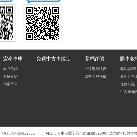
宏泰車庫
免費中古車鑑定
客戶評價
購車教
本月促銷
上課學員評價
歷屆課程
車輛介紹
成交客戶評價
最新公告
代客尋車
保修知識
中古車知
0 FAX：04-25312651 ADD：台中市潭子區崇德路四段260號 (崇德路4段與大