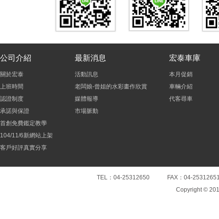
公司介紹
最新消息
宏泰車庫
關於宏泰
活動訊息
本月促銷
上班時間
老闆娘-曾姐的水彩畫作欣賞
車輛介紹
認證制度
媒體報導
代客尋車
承諾與保證
市場脈動
首創免費鑑定教學
104/11/6新網站上架
客戶好評真實分享
TEL：04-25312650 FAX：04-25
Copyright © 20