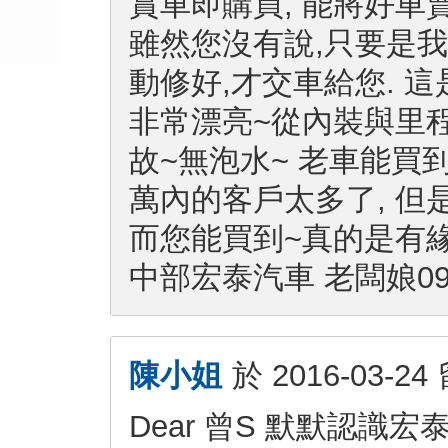
賞車即購買, 能將好車
雖然您沒有說,只要是我
動修好,才交車給您. 這
非常漂亮~從內裝與里程
故~無泡水~ 老車能買到
萬內的客戶太多了, 但
而您能買到~真的是有緣
中部宏泰汽車 老闆娘0910
陳小姐
於
2016-03-24
Dear 曾S 默默認