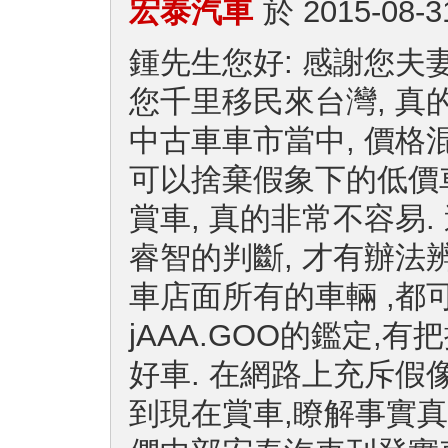
宏泰汽車
於
2015-08-3
鍾先生您好: 感謝您夫
您千里移民來台灣, 真
中古車車市當中, 價格混
可以捨棄假象下的低價車
賞車, 真的非常不容易
睿智的判斷, 才有辦法
車店面所有的車輛 ,
jAAA.GOO的鑑定,
好車. 在網路上充斥假
到現在賞車,瞭解事實真