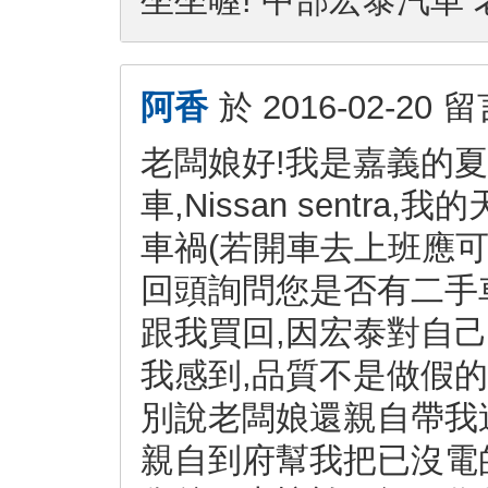
坐坐喔! 中部宏泰汽車 老闆
阿香
於
2016-02-20
留
老闆娘好!我是嘉義的
車,Nissan sentr
車禍(若開車去上班應可
回頭詢問您是否有二手
跟我買回,因宏泰對自
我感到,品質不是做假的
別說老闆娘還親自帶我
親自到府幫我把已沒電的