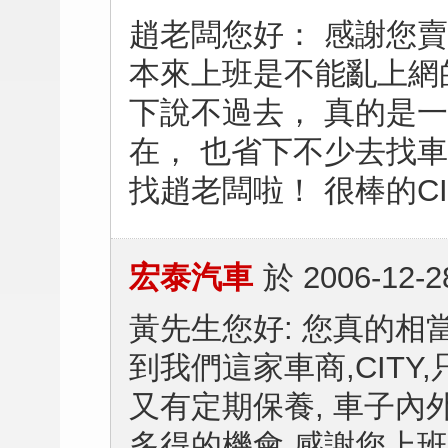
趙老闆您好： 感謝您
本來上班是不能亂上網
下說不過去， 真的是
在， 也省下不少去找車
找趙老闆啦！ 很棒的CI
宏泰汽車
於
2006-12-2
黃先生您好: 您真的相當
到我們這家車商,CITY,
又有定期保養, 車子內
多得的機會,感謝您上班