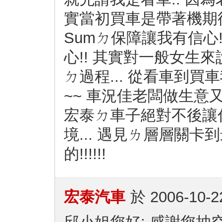
實當初買車是帶著機期待
Sumㄉ保障讓我有信心!
心!! 其實對一般女生來說
ㄉ過程... 從看車到買
~~ 車況佳老闆做生意又
宏泰ㄉ車子絕對不後讓你
境... 遇見ㄌ層層關
的!!!!!!
宏泰汽車
於
2006-10-2