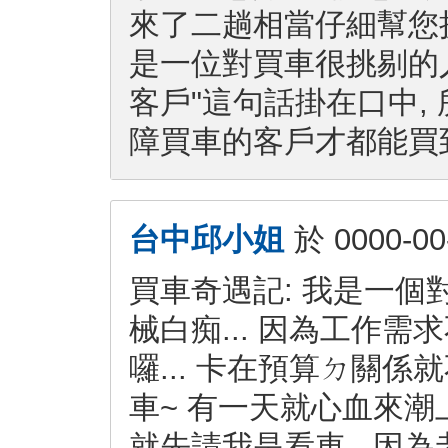
來了二趟相當仔細幫您挑
是一位對買車很挑剔的人
客戶"這句話掛在口中,
障買車的客戶才都能買到
台中邱小姐
於
0000-00
買車奇遇記: 我是一個
械白痴... 因為工作需
囉... 卡在預算ㄉ關係
車~ 有一天就心血來潮上
就先請我是看車.. 因