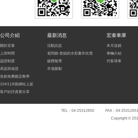
公司介紹
最新消息
宏泰車庫
關於宏泰
活動訊息
本月促銷
上班時間
老闆娘-曾姐的水彩畫作欣賞
車輛介紹
認證制度
媒體報導
代客尋車
承諾與保證
市場脈動
首創免費鑑定教學
104/11/6新網站上架
客戶好評真實分享
TEL：04-25312650 FAX：04-25
Copyright © 20