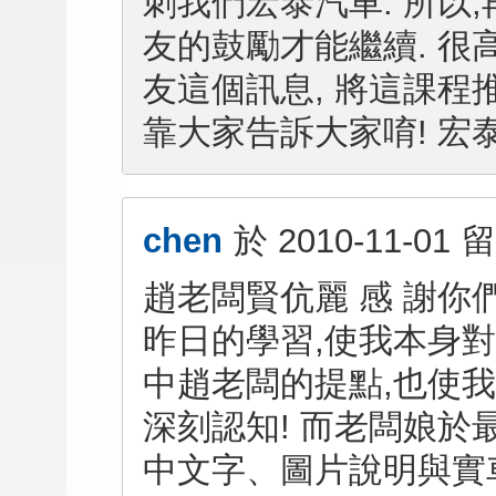
刺我們宏泰汽車. 所以,
友的鼓勵才能繼續. 很
友這個訊息, 將這課程推
靠大家告訴大家唷! 宏泰汽車
chen
於
2010-11-01
留
趙老闆賢伉麗 感 謝你
昨日的學習,使我本身對
中趙老闆的提點,也使
深刻認知! 而老闆娘於
中文字、圖片說明與實車