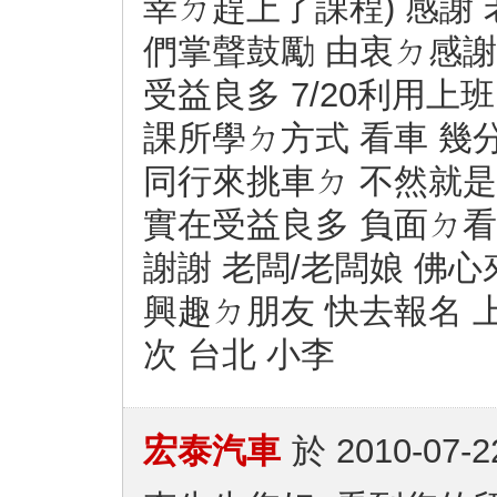
幸ㄉ趕上了課程) 感謝
們掌聲鼓勵 由衷ㄉ感謝
受益良多 7/20利用
課所學ㄉ方式 看車 幾
同行來挑車ㄉ 不然就是
實在受益良多 負面ㄉ看
謝謝 老闆/老闆娘 佛
興趣ㄉ朋友 快去報名 上
次 台北 小李
宏泰汽車
於
2010-07-2