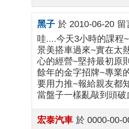
黑子
於
2010-06-20
留
哇....今天3小時的
景美搭車過來~實在太
心的經營~堅持最初原
餘年的金字招牌~專業
要用力推~報給親友都
當盤子一樣亂敲到頭破
宏泰汽車
於
0000-00-0