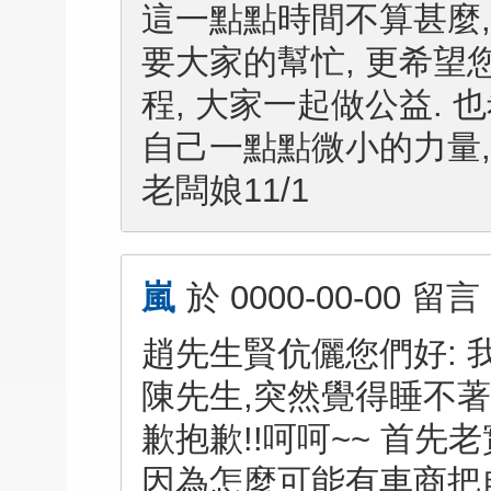
這一點點時間不算甚麼,
要大家的幫忙, 更希望
程, 大家一起做公益. 
自己一點點微小的力量,
老闆娘11/1
嵐
於
0000-00-00
留言
趙先生賢伉儷您們好: 我
陳先生,突然覺得睡不
歉抱歉!!呵呵~~ 首
因為怎麼可能有車商把