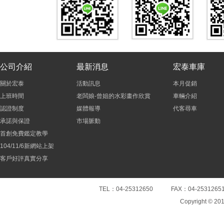
公司介紹
最新消息
宏泰車庫
關於宏泰
活動訊息
本月促銷
上班時間
老闆娘-曾姐的水彩畫作欣賞
車輛介紹
認證制度
媒體報導
代客尋車
承諾與保證
市場脈動
首創免費鑑定教學
104/11/6新網站上架
客戶好評真實分享
TEL：04-25312650 FAX：04-25
Copyright © 20