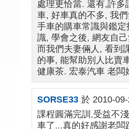
處理更恰當. 還有,許
車, 好車真的不多, 我
手車的購車常識與鑑定
識, 學會之後, 網友自
而我們夫妻倆人, 看到
的事, 能幫助別人比賣
健康茶. 宏泰汽車 老闆娘 9/
SORSE33
於
2010-09-
課程圓滿完訓,受益不淺
車了...真的好感謝老